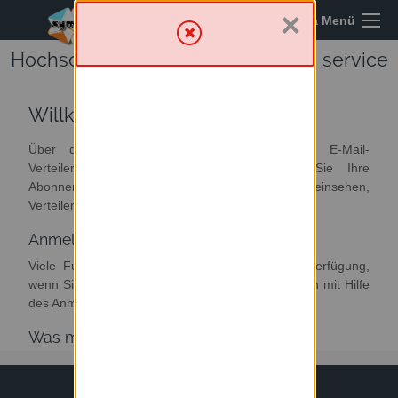
×
Sympa Menü
Hochschule Wismar - Mailing lists service
Willkommen
Über diesen Server haben Sie Zugriff zur E-Mail-
Verteilerumgebung. Von hier aus können Sie Ihre
Abonnements verwalten oder abbestellen, Archive einsehen,
Verteiler verwalten und moderieren.
Anmelden
Viele Funktionen von Sympa stehen erst zur Verfügung,
wenn Sie sich angemeldet haben. Loggen Sie sich mit Hilfe
des Anmeldeformulars im Menü oben rechts ein.
Was möchten Sie tun?