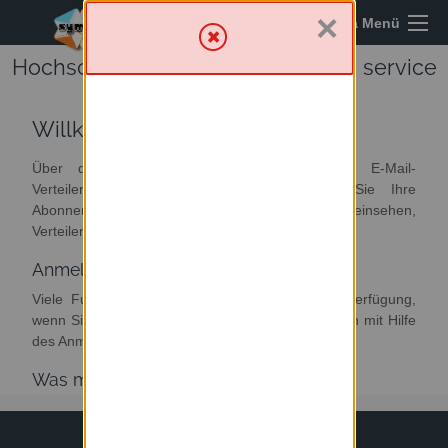
×
Sympa Menü
Hochschule Wismar - Mailing lists service
Willkommen
Über diesen Server haben Sie Zugriff zur E-Mail-
Verteilerumgebung. Von hier aus können Sie Ihre
Abonnements verwalten oder abbestellen, Archive einsehen,
Verteiler verwalten und moderieren.
Anmelden
Viele Funktionen von Sympa stehen erst zur Verfügung,
wenn Sie sich angemeldet haben. Loggen Sie sich mit Hilfe
des Anmeldeformulars im Menü oben rechts ein.
Was möchten Sie tun?